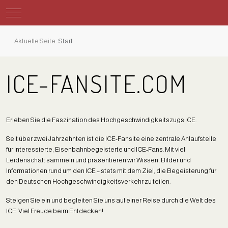
Mobile Menu Toggle
Aktuelle Seite:
Start
ICE-FANSITE.COM
Erleben Sie die Faszination des Hochgeschwindigkeitszugs ICE.
Seit über zwei Jahrzehnten ist die ICE-Fansite eine zentrale Anlaufstelle
für Interessierte, Eisenbahnbegeisterte und ICE-Fans. Mit viel
Leidenschaft sammeln und präsentieren wir Wissen, Bilder und
Informationen rund um den ICE – stets mit dem Ziel, die Begeisterung für
den Deutschen Hochgeschwindigkeitsverkehr zu teilen.
Steigen Sie ein und begleiten Sie uns auf einer Reise durch die Welt des
ICE. Viel Freude beim Entdecken!